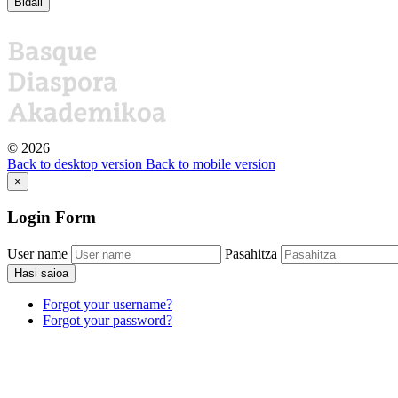
Bidali
©
2026
Back to desktop version
Back to mobile version
×
Login
Form
User name
Pasahitza
Hasi saioa
Forgot your username?
Forgot your password?