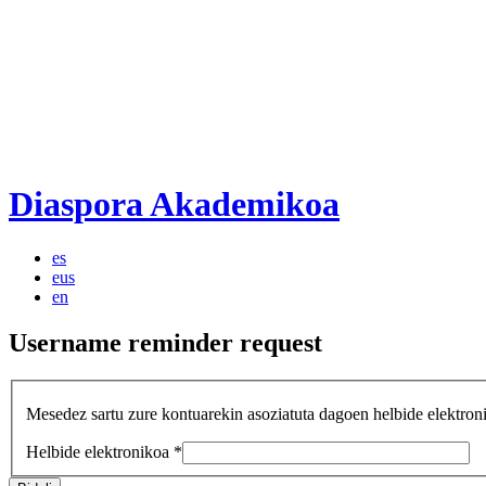
Diaspora Akademikoa
es
eus
en
Username
reminder
request
Mesedez sartu zure kontuarekin asoziatuta dagoen helbide elektronik
Helbide elektronikoa
*